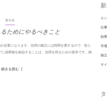
新
エ
取引先
仕
れるためにやるべきこと
効
間が必要になります。信用の確立には時間を要するので、焦ら
市
ずに成果物を納品することは、信用を得るための基本です。納
独
サ
続きを読む
タ