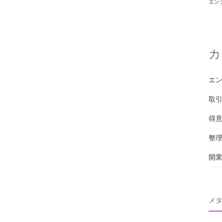
エン
カ
エ
取
得
整
開
メ