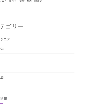
ジニア
取引先
得意
整理
開業届
テゴリー
ンジニア
引先
意
理
業届
タ情報